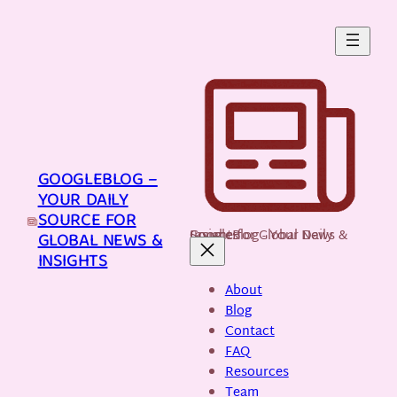
Skip
to
content
GOOGLEBLOG –
YOUR DAILY
SOURCE FOR
GoogleBlog - Your Daily Source for Global News & Insights
GLOBAL NEWS &
INSIGHTS
About
Blog
Contact
FAQ
Resources
Team