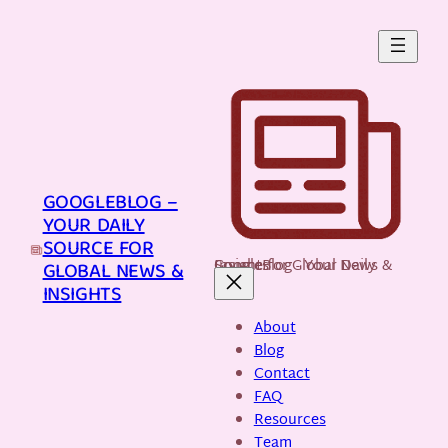
Skip
to
content
GOOGLEBLOG –
YOUR DAILY
SOURCE FOR
GoogleBlog - Your Daily Source for Global News & Insights
GLOBAL NEWS &
INSIGHTS
About
Blog
Contact
FAQ
Resources
Team