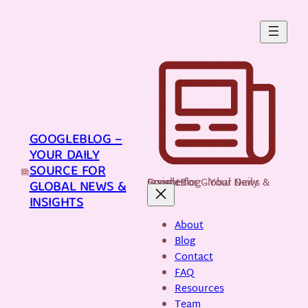
Skip
to
content
GOOGLEBLOG –
YOUR DAILY
SOURCE FOR
GoogleBlog - Your Daily Source for Global News & Insights
GLOBAL NEWS &
INSIGHTS
About
Blog
Contact
FAQ
Resources
Team