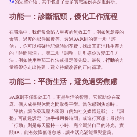
3A
的完整介紹，其中包含了更多實戰案例與深度解析。
功能一：診斷瓶頸，優化工作流程
在職場中，我們常會陷入重複的無效工作，例如無意義的
會議、過度的郵件回覆等。透過
3A原則
的第一步「評
估」，你可以精確地記錄時間花費，找出真正消耗生產力
的「時間黑洞」。第二步「調整」則引導你改變工作方
法，例如使用番茄工作法或排定優先級。最後，
行動
的力
量將帶你走出拖延，建立持續改善的正向循環。
功能二：平衡生活，避免過勞焦慮
3A原則
不僅限於工作，更是生活的智慧。它幫助你在家
庭、個人成長與休閒之間取得平衡。當你感到焦慮時，
「評估」讓你發現壓力來源（例如社交媒體超載）；「調
整」可能是設定「無手機用餐時間」或進行冥想；最後的
「行動」則是每天堅持一小時、完全屬於自己的時光。實
踐
3A
，能有效降低倦怠感，讓生活充滿能量與意義。