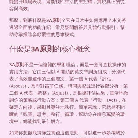
能提升職場表現，還能找回生活的主控權，實現真正的從
容與高效。
那麼，到底什麼是
3A原則
？它在日常中如何應用？本文將
透過全面的功能介紹、常見疑問解答與具體行動指引，幫
助你掌握這套顛覆性的思維模式。
什麼是
3A原則
的核心概念
3A原則
不是一個複雜的學術理論，而是一套可直接操作的
實用方法。它由三個以 A 開頭的英文單詞所組成，分別代
表了高效能運作的三個層次。第一個 A 代表「評估」
(Assess)，意即對當前任務、時間與資源進行客觀分析；第
二個 A 代表「調整」(Adjust)，是根據評估結果，靈活地微
調你的策略或行動方案；第三個 A 代表「行動」(Act)，在
確定方向後，果斷且專注地執行。簡單來說，它就是不間
斷的「觀察、思考、執行」循環，幫助你在瞬息萬變的環
境中，總能找到最佳解方。
如果你想徹底搞懂並實踐這個法則，可以進一步參考關於