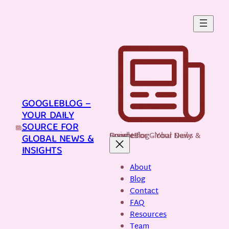
Skip
to
content
GOOGLEBLOG –
YOUR DAILY
SOURCE FOR
GoogleBlog - Your Daily Source for Global News & Insights
GLOBAL NEWS &
INSIGHTS
About
Blog
Contact
FAQ
Resources
Team