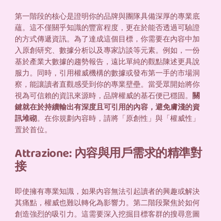
第一階段的核心是證明你的品牌與團隊具備深厚的專業底
蘊。這不僅關乎知識的豐富程度，更在於能否透過可驗證
的方式傳遞資訊。為了達成這個目標，你需要在內容中加
入原創研究、數據分析以及專家訪談等元素。例如，一份
基於產業大數據的趨勢報告，遠比單純的觀點陳述更具說
服力。同時，引用權威機構的數據或發布第一手的市場洞
察，能讓讀者直觀感受到你的專業壁壘。當受眾開始將你
視為可信賴的資訊來源時，品牌權威的基石便已穩固。
關
鍵就在於持續輸出有深度且可引用的內容，避免膚淺的資
訊堆砌
。在你規劃內容時，請將「原創性」與「權威性」
置於首位。
Attrazione: 內容與用戶需求的精準對
接
即使擁有專業知識，如果內容無法引起讀者的興趣或解決
其痛點，權威也難以轉化為影響力。第二階段聚焦於如何
創造強烈的吸引力。這需要深入挖掘目標客群的搜尋意圖