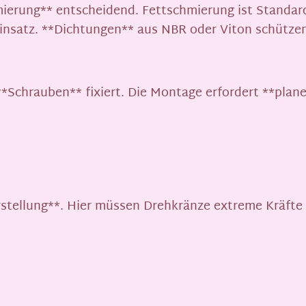
mierung** entscheidend. Fettschmierung ist Standar
nsatz. **Dichtungen** aus NBR oder Viton schützen
*Schrauben** fixiert. Die Montage erfordert **pla
rstellung**. Hier müssen Drehkränze extreme Kräft