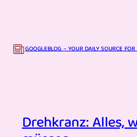
Skip
to
content
GOOGLEBLOG – YOUR DAILY SOURCE FOR 
Drehkranz: Alles,