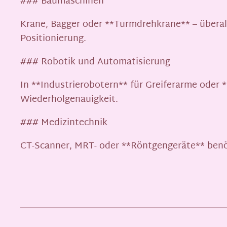
### Baumaschinen
Krane, Bagger oder **Turmdrehkrane** – überal
Positionierung.
### Robotik und Automatisierung
In **Industrierobotern** für Greiferarme ode
Wiederholgenauigkeit.
### Medizintechnik
CT-Scanner, MRT- oder **Röntgengeräte** benöt