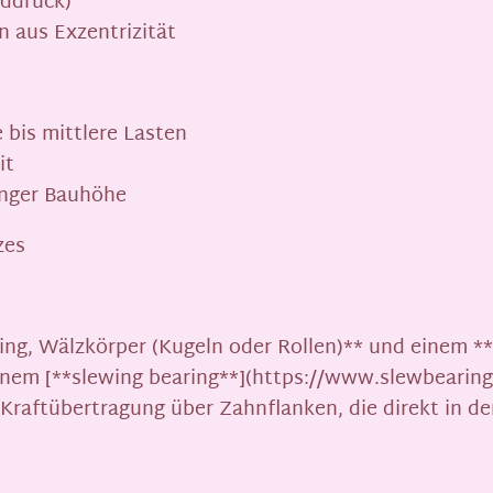
nddruck)
 aus Exzentrizität
e bis mittlere Lasten
it
ringer Bauhöhe
zes
ing, Wälzkörper (Kugeln oder Rollen)** und einem **
 einem [**slewing bearing**](https://www.slewbearin
Kraftübertragung über Zahnflanken, die direkt in den