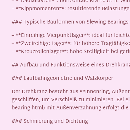
– **Radiallasten**: horizontale Kräfte (z. B. Wi
– **Kippmomenten**: resultierende Belastungen
### Typische Bauformen von Slewing Bearings
– **Einreihige Vierpunktlager**: ideal für leicht
– **Zweireihige Lager**: für höhere Tragfähigke
– **Kreuzrollenlager**: hohe Steifigkeit bei ge
## Aufbau und Funktionsweise eines Drehkran
### Laufbahngeometrie und Wälzkörper
Der Drehkranz besteht aus **Innenring, Außenr
geschliffen, um Verschleiß zu minimieren. Bei
bearing.html) mit Außenverzahnung erfolgt die 
### Schmierung und Dichtung