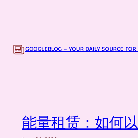
Skip
to
content
GOOGLEBLOG – YOUR DAILY SOURCE FOR 
能量租赁：如何