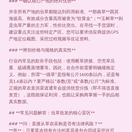
### **确认核心产地的绝对优势**
并非所有产地的虫草都能达到药用标准。**那曲草**因其
海拔高、有效成分含量高而被誉为“软黄金”；**玉树草**则
是虫草产量的主力军，性价比突出。在寻找一手货源时，
建议重点关注这些特定产区。您可以要求供应商提供GPS
产地定位截图、采挖过程视频等佐证资料。
### **辨别价格与规格的真实性**
行业内常见的欺诈手段包括：使用断草拼接、空壳草压
重、硫磺熏蒸增重等。因此，在合作前需要明确规格定
义。例如，所谓“一级草”是指每公斤1600条以内，还是每
克1.6条以内？要严格以“条数/克”或“条数/公斤”为标准。
正规的草农直供渠道通常会提供统货分拣（即不筛选直接
发货），这既能保证利润，也能让采购商掌握一手的品相
真实数据。
## **常见问题解答：虫草批发的核心盲区**
### **问：直接从草农采购是否有法律风险？**
**答**：只要草农持有合法的草原承包合同或采挖许可