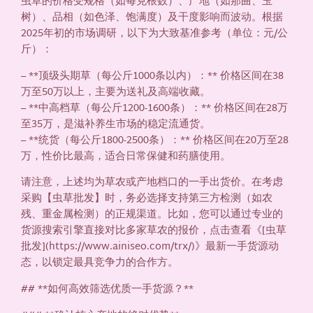
虫草的价格受规格（如每克根数）、产地（如那曲、玉
树）、品相（如色泽、饱满度）及干度影响而波动。根据
2025年初的市场调研，以下为大致基准参考（单位：元/公
斤）：
– **顶级头期草（每公斤1000条以内）：** 价格区间在38
万至50万以上，主要为送礼及高端收藏。
– **中高档草（每公斤1200-1600条）：** 价格区间在28万
至35万，是滋补养生市场的稳定流通货。
– **统货（每公斤1800-2500条）：** 价格区间在20万至28
万，性价比最高，适合日常保健和药膳使用。
请注意，上述均为草农或产地档口的一手出货价。在考虑
采购【虫草批发】时，务必选择支持第三方检测（如农
残、重金属检测）的正规渠道。比如，您可以通过专业的
货源搜索引擎直接对比多家草农的报价，点击查看《[虫草
批发](https://www.ainiseo.com/trx/)》最新一手货源动
态，以锁定最具竞争力的合作方。
## **如何高效筛选优质一手货源？**