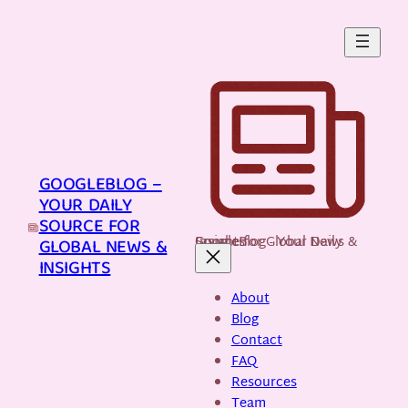
Skip
to
content
GOOGLEBLOG –
YOUR DAILY
SOURCE FOR
GoogleBlog - Your Daily Source for Global News & Insights
GLOBAL NEWS &
INSIGHTS
About
Blog
Contact
FAQ
Resources
Team