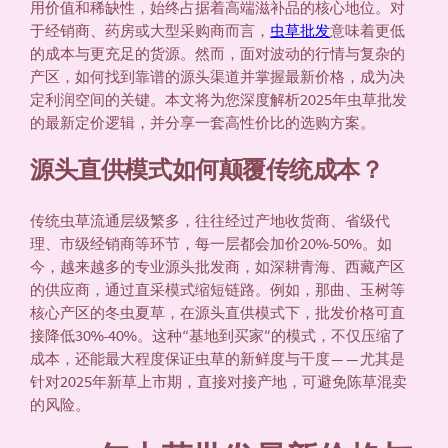
用价值和稀缺性，始终占据着高端滋补品的核心地位。对
于经销商、药房或大型采购商而言，
虫草批发
意味着更低
的成本与更充足的货源。然而，面对波动的行情与复杂的
产区，如何找到靠谱的源头渠道并掌握最新价格，成为决
定利润空间的关键。本文将为您深度解析2025年虫草批发
的最新定价逻辑，并分享一套高性价比的选购方案。
源头直供模式如何颠覆传统成本？
传统虫草流通层级繁多，往往经过产地收货商、省级代
理、市级经销商等环节，每一层都会加价20%-50%。如
今，越来越多的专业源头批发商，如深耕青海、西藏产区
的供应商，通过直采模式缩短链路。例如，那曲、玉树等
核心产区的冬虫夏草，在源头直供模式下，批发价格可直
接降低30%-40%。这种“基地到买家”的模式，不仅压缩了
成本，还能最大程度保证虫草的新鲜度与干度——尤其是
针对2025年新草上市期，直接对接产地，可避免陈草混卖
的风险。