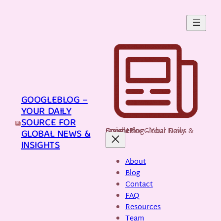
Skip
to
content
GOOGLEBLOG –
YOUR DAILY
SOURCE FOR
GoogleBlog - Your Daily Source for Global News & Insights
GLOBAL NEWS &
INSIGHTS
About
Blog
Contact
FAQ
Resources
Team