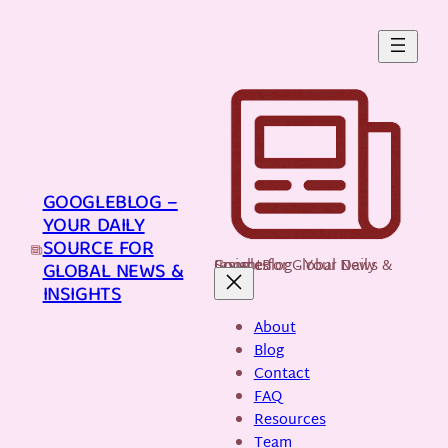
Skip
to
content
GOOGLEBLOG –
YOUR DAILY
SOURCE FOR
GoogleBlog - Your Daily Source for Global News & Insights
GLOBAL NEWS &
INSIGHTS
About
Blog
Contact
FAQ
Resources
Team