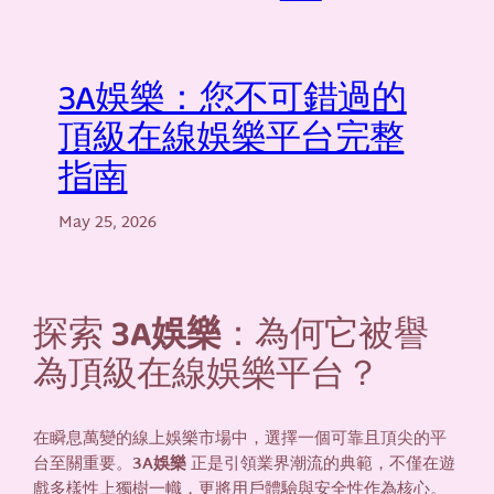
3A娛樂：您不可錯過的
頂級在線娛樂平台完整
指南
May 25, 2026
探索
3A娛樂
：為何它被譽
為頂級在線娛樂平台？
在瞬息萬變的線上娛樂市場中，選擇一個可靠且頂尖的平
台至關重要。
3A娛樂
正是引領業界潮流的典範，不僅在遊
戲多樣性上獨樹一幟，更將用戶體驗與安全性作為核心。