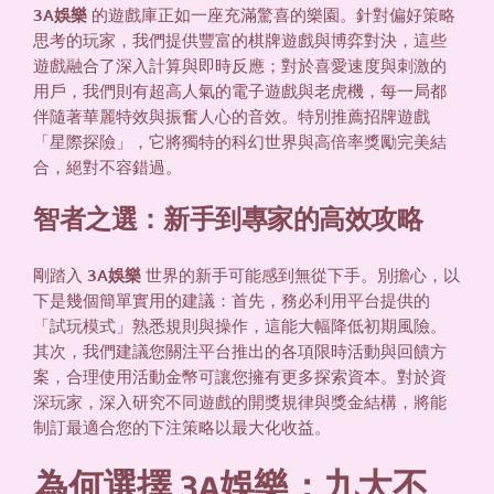
3A娛樂
的遊戲庫正如一座充滿驚喜的樂園。針對偏好策略
思考的玩家，我們提供豐富的棋牌遊戲與博弈對決，這些
遊戲融合了深入計算與即時反應；對於喜愛速度與刺激的
用戶，我們則有超高人氣的電子遊戲與老虎機，每一局都
伴隨著華麗特效與振奮人心的音效。特別推薦招牌遊戲
「星際探險」，它將獨特的科幻世界與高倍率獎勵完美結
合，絕對不容錯過。
智者之選：新手到專家的高效攻略
剛踏入
3A娛樂
世界的新手可能感到無從下手。別擔心，以
下是幾個簡單實用的建議：首先，務必利用平台提供的
「試玩模式」熟悉規則與操作，這能大幅降低初期風險。
其次，我們建議您關注平台推出的各項限時活動與回饋方
案，合理使用活動金幣可讓您擁有更多探索資本。對於資
深玩家，深入研究不同遊戲的開獎規律與獎金結構，將能
制訂最適合您的下注策略以最大化收益。
為何選擇 3A娛樂：九大不