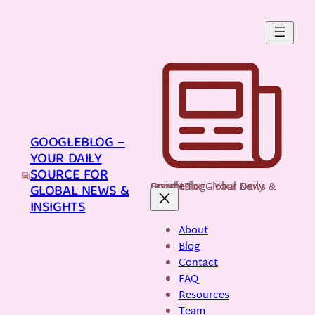
Skip
to
content
GOOGLEBLOG –
YOUR DAILY
SOURCE FOR
GoogleBlog - Your Daily Source for Global News & Insights
GLOBAL NEWS &
INSIGHTS
About
Blog
Contact
FAQ
Resources
Team