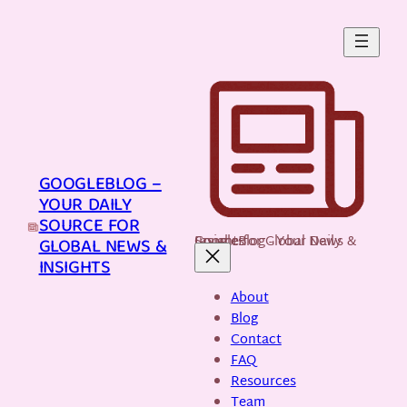
Skip
to
content
GOOGLEBLOG –
YOUR DAILY
SOURCE FOR
GoogleBlog - Your Daily Source for Global News & Insights
GLOBAL NEWS &
INSIGHTS
About
Blog
Contact
FAQ
Resources
Team