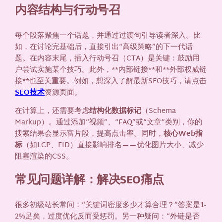
内容结构与行动号召
每个段落聚焦一个话题，并通过过渡句引导读者深入。比
如，在讨论完基础后，直接引出“高级策略”的下一代话
题。在内容末尾，插入行动号召（CTA）是关键：鼓励用
户尝试实施某个技巧。此外，**内部链接**和**外部权威链
接**也至关重要。例如，想深入了解最新SEO技巧，请点击
SEO技术
资源页面。
在计算上，还需要考虑
结构化数据标记
（Schema
Markup）。通过添加“视频”、“FAQ”或“文章”类别，你的
搜索结果会显示富片段，提高点击率。同时，
核心Web指
标
（如LCP、FID）直接影响排名——优化图片大小、减少
阻塞渲染的CSS。
常见问题详解：解决SEO痛点
很多初级站长常问：“关键词密度多少才算合理？”答案是1-
2%足矣，过度优化反而受惩罚。另一种疑问：“外链是否